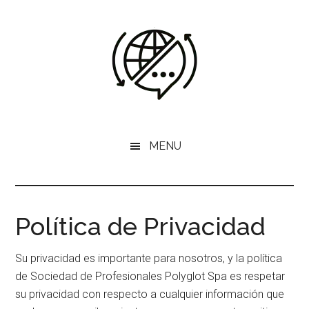
Saltar
Saltar
al
al
contenido
pie
principal
de
página
Traducciones
Traducción
Certificada
MENU
Certificadas
con
Firma
Chile
Electrónica
Avanzada
Política de Privacidad
Su privacidad es importante para nosotros, y la política
de Sociedad de Profesionales Polyglot Spa es respetar
su privacidad con respecto a cualquier información que